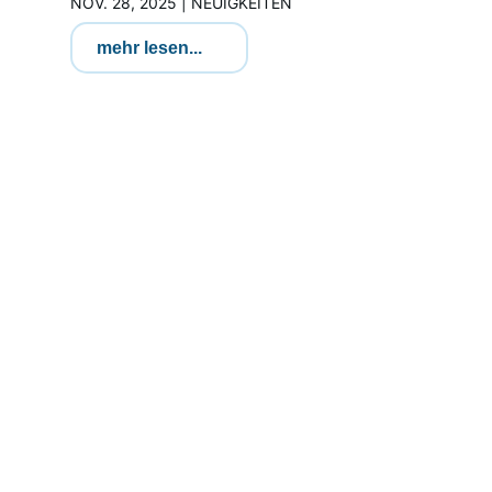
NOV. 28, 2025
|
NEUIGKEITEN
mehr lesen...
DAS UNTERNEHMEN HINTER DER
TECHNIK.
Über microsensys
Unser Fokus auf Neu- und