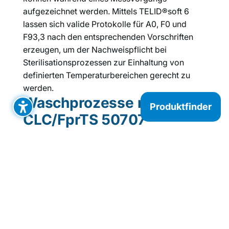
aufgezeichnet werden. Mittels TELID®soft 6
lassen sich valide Protokolle für A0, F0 und
F93,3 nach den entsprechenden Vorschriften
erzeugen, um der Nachweispflicht bei
Sterilisationsprozessen zur Einhaltung von
definierten Temperaturbereichen gerecht zu
werden.
Waschprozesse nach
Produktfinder
CLC/FprTS 50707
Die von der CENELEC herausgegebene
technische Spezifikation CLC/FprTS 50707
definiert ein Messverfahren zur Bestimmung der
repräsentativen Maximal-Temperatur, welche
bei einem Waschzyklus erreicht wird. Die
Messung von Temperaturverläufen während
des Waschprozesses sowie die technische